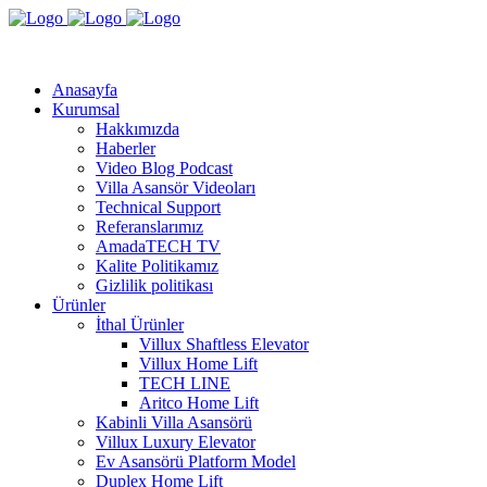
Anasayfa
Kurumsal
Hakkımızda
Haberler
Video Blog Podcast
Villa Asansör Videoları
Technical Support
Referanslarımız
AmadaTECH TV
Kalite Politikamız
Gizlilik politikası
Ürünler
İthal Ürünler
Villux Shaftless Elevator
Villux Home Lift
TECH LINE
Aritco Home Lift
Kabinli Villa Asansörü
Villux Luxury Elevator
Ev Asansörü Platform Model
Duplex Home Lift