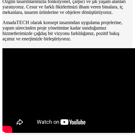
Özgün tasarımlarımızla fonksiyonel, çarpıcı ve şık yaşam alanları
yaratıyoruz. Cesur ve farklı fikirlerimizi ilham veren binalara, iç
mekanlara, tasarım ürünlerine ve objelere dönüştürüyoruz.
AmadaTECH olarak konsept tasarımdan uygulama projelerine,
yapım sürecinden proje yönetimine kadar sunduğumuz
hizmetlerimizde çağdaş bir vizyonu farklılığımız, pozitif bakış
açımız ve enerjimizle birleştiriyoruz.