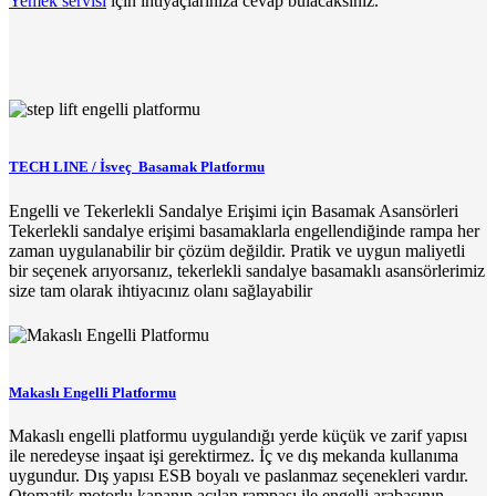
Yemek servisi
için ihtiyaçlarınıza cevap bulacaksınız.
TECH LINE / İsveç Basamak Platformu
Engelli ve Tekerlekli Sandalye Erişimi için Basamak Asansörleri
Tekerlekli sandalye erişimi basamaklarla engellendiğinde rampa her
zaman uygulanabilir bir çözüm değildir. Pratik ve uygun maliyetli
bir seçenek arıyorsanız, tekerlekli sandalye basamaklı asansörlerimiz
size tam olarak ihtiyacınız olanı sağlayabilir
Makaslı Engelli Platformu
Makaslı engelli platformu uygulandığı yerde küçük ve zarif yapısı
ile neredeyse inşaat işi gerektirmez. İç ve dış mekanda kullanıma
uygundur. Dış yapısı ESB boyalı ve paslanmaz seçenekleri vardır.
Otomatik motorlu kapanıp açılan rampası ile engelli arabasının