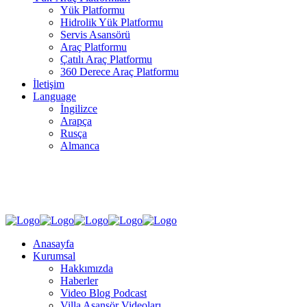
Yük Platformu
Hidrolik Yük Platformu
Servis Asansörü
Araç Platformu
Çatılı Araç Platformu
360 Derece Araç Platformu
İletişim
Language
İngilizce
Arapça
Rusça
Almanca
SOSYAL MEDYA
Anasayfa
Kurumsal
Hakkımızda
Haberler
Video Blog Podcast
Villa Asansör Videoları