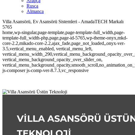
Arapça
Rusça
Almanca
Villa Asansörü, Ev Asansörü Sistemleri - AmadaTECH Markalı
5765
home,wp-singular,page-template,page-template-full_width,page-
template-full_width-php,page,page-id-5765,wp-theme-onyx,mkd-
core-2.2,mikado-core-2.2,ajax_fade,page_not_loaded,,onyx-ver-
3.5,vertical_menu_enabled, vertical_menu_left,
vertical_menu_width_290,vertical_menu_background_opacity_over_s
vertical_menu_background_opacity_over_slider_on,
vertical_menu_background_opacity,smooth_scroll,no_animation_on_
js-composer js-comp-ver-8.7.3,vc_responsive
VILLA ASANSÖRÜ ÜSTÜ
TEKNOLOJI