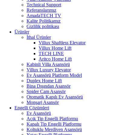
Technical Support
Referanslarımız
AmadaTECH TV
Kalite Politikamız
Gizlilik politikası
Ürünler
İthal Ürünler
Villux Shaftless Elevator
Villux Home Lift
TECH LINE
Aritco Home Lift
Kabinli Villa Asansörü
Villux Luxury Elevator
Ev Asansörü Platform Model
Duplex Home Lift
Bina Dışından Asansör
Spider Cam Asansör
Otomatik Kapılı Ev Asansörü
Monşarj Asansör
Engelli Çözümleri
Ev Asansörü
Açık Tip Engelli Platformu
Kapalı Tip Engelli Platformu
Koltuklu Merdiven Asansörü
Yatay Engelli Platformu