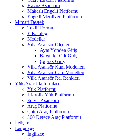
Havuz Asansörü
Makaslı Engelli Platformu
Engelli Merdiven Platformu
Mimari Destek
Teklif Formu
E Kataloğ
Modeller
Villa Asansör Ölçüleri
Aynı Yönden Giriş
Karşılıklı Çift Giriş
Çapraz Giriş
Villa Asansör Kapı Modelleri
Villa Asansör Cam Modelleri
Villa Asansör Ral Renkleri
Yük-Araç Platformları
Yük Platformu
Hidrolik Yük Platformu
Servis Asansörü
Araç Platformu
Çatılı Araç Platformu
360 Derece Araç Platformu
İletişim
Language
İngilizce