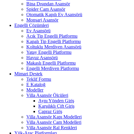
Bina Dışından Asansör
Spider Cam Asansör
Otomatik Kapılı Ev Asansörü
Monşarj Asansör
Engelli Çözümleri
Ev Asansörü
Açık Tip Engelli Platformu
Kapalı Tip Engelli Platformu
Koltuklu Merdiven Asansörü
Yatay Engelli Platformu
Havuz Asansörü
Makaslı Engelli Platformu
Engelli Merdiven Platformu
Mimari Destek
Teklif Formu
E Kataloğ
Modeller
Villa Asansör Ölçüleri
Aynı Yönden Giriş
Karşılıklı Çift Giriş
Çapraz Giriş
Villa Asansör Kapı Modelleri
Villa Asansör Cam Modelleri
Villa Asansör Ral Renkleri
Yük-Araç Platformları