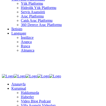
Yük Platformu
Hidrolik Yük Platformu
Servis Asansörü
Araç Platformu
Çatılı Araç Platformu
360 Derece Araç Platformu
İletişim
Language
İngilizce
Arapça
Rusça
Almanca
SOSYAL MEDYA
Anasayfa
Kurumsal
Hakkımızda
Haberler
Video Blog Podcast
Villa Asansör Videoları