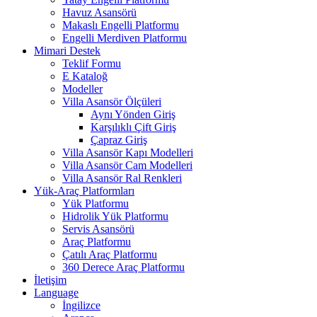
Havuz Asansörü
Makaslı Engelli Platformu
Engelli Merdiven Platformu
Mimari Destek
Teklif Formu
E Kataloğ
Modeller
Villa Asansör Ölçüleri
Aynı Yönden Giriş
Karşılıklı Çift Giriş
Çapraz Giriş
Villa Asansör Kapı Modelleri
Villa Asansör Cam Modelleri
Villa Asansör Ral Renkleri
Yük-Araç Platformları
Yük Platformu
Hidrolik Yük Platformu
Servis Asansörü
Araç Platformu
Çatılı Araç Platformu
360 Derece Araç Platformu
İletişim
Language
İngilizce