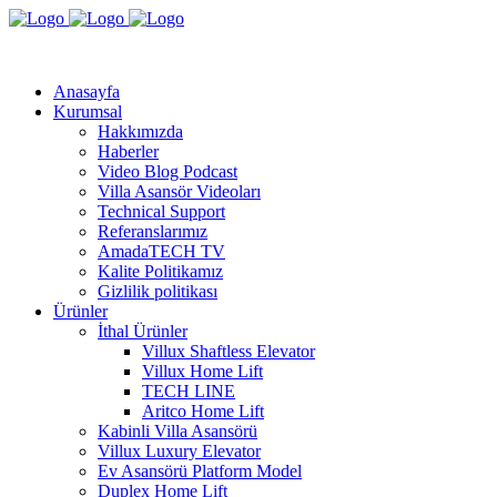
Anasayfa
Kurumsal
Hakkımızda
Haberler
Video Blog Podcast
Villa Asansör Videoları
Technical Support
Referanslarımız
AmadaTECH TV
Kalite Politikamız
Gizlilik politikası
Ürünler
İthal Ürünler
Villux Shaftless Elevator
Villux Home Lift
TECH LINE
Aritco Home Lift
Kabinli Villa Asansörü
Villux Luxury Elevator
Ev Asansörü Platform Model
Duplex Home Lift