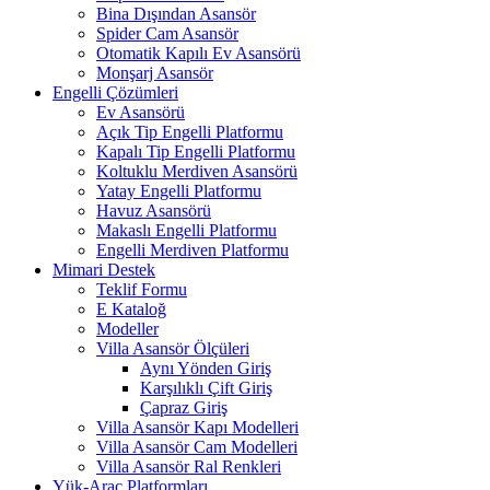
Bina Dışından Asansör
Spider Cam Asansör
Otomatik Kapılı Ev Asansörü
Monşarj Asansör
Engelli Çözümleri
Ev Asansörü
Açık Tip Engelli Platformu
Kapalı Tip Engelli Platformu
Koltuklu Merdiven Asansörü
Yatay Engelli Platformu
Havuz Asansörü
Makaslı Engelli Platformu
Engelli Merdiven Platformu
Mimari Destek
Teklif Formu
E Kataloğ
Modeller
Villa Asansör Ölçüleri
Aynı Yönden Giriş
Karşılıklı Çift Giriş
Çapraz Giriş
Villa Asansör Kapı Modelleri
Villa Asansör Cam Modelleri
Villa Asansör Ral Renkleri
Yük-Araç Platformları