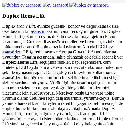
Duplex Home Lift
Duplex Home Lift
, evinize güzellik, konfor ve değer katarak size
özel tasarım bir
asansör
tasarımı yaratma özgürlüğü sunar. Duplex
Home Lift çözümleri evinizdeki herkesi bir araya getirmek için
tasarlanmıştır.Çok çeşitli asansör modelleri ve boyutları, eviniz için
mükemmel asansörü bulmanızı kolaylaştırır. AmadaTECH
ev
asansörleri
CE işaretini taşır ve Avrupa Güvenlik Standartlarına
uygundur. Tasarım açısından, sahip olunacak çok fazla seçenek var.
Duplex Home Lift
,
seçtiğiniz renkler, kapı seçenekleri, cam
üniteleri, LED aydınlatma ve evinizin mevcut dekoruna mükemmel
şekilde uymasını sağlar. Daha çok yaşlı bireylerin kullandığı ev
asansörlerinin doğru ve konforlu bir şekilde imal edilebilmesi için
sizlere yardımcı oluyoruz. Yürüttüğümüz tasarım çalışmalarının
tamamını sizlere en uygun ve doğru bir şekilde ürünlerimizi
ulaştırmak için sürdürüyoruz. Merdiven boşluğu ve yapı tipine
uyumlu olarak üretilmesi için çalışmalarımızı yürütmekteyiz. Bunun
yanında hareket kısıtlı bireylerin rahat bir yaşam sürebilmesi için de
duplex home lift kullanımı oldukça avantajlıdır.Amada Duplex
Home Lift, modern, bağımsız yaşam için şık ama pratik bir
çözümdür. İster ayakta ister katlanır koltukta oturun,
Duplex Home
Lift
şimdi ve gelecekte hayatı çok daha kolay hale getirecektir.