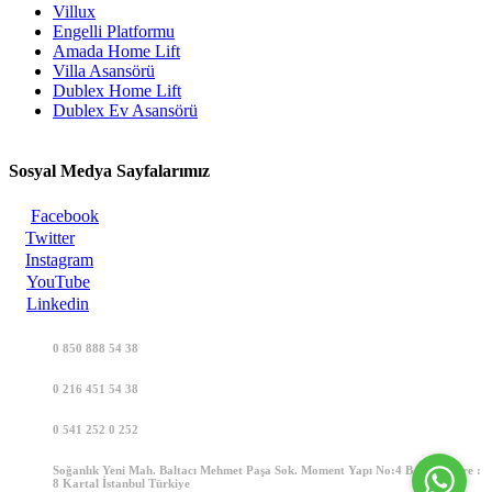
Villux
Engelli Platformu
Amada Home Lift
Villa Asansörü
Dublex Home Lift
Dublex Ev Asansörü
Sosyal Medya Sayfalarımız
Facebook
Twitter
Instagram
YouTube
Linkedin
0 850 888 54 38
0 216 451 54 38
0 541 252 0 252
Soğanlık Yeni Mah. Baltacı Mehmet Paşa Sok. Moment Yapı No:4 B Blok Daire :
8 Kartal İstanbul Türkiye