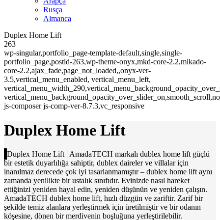
Arapça
Rusça
Almanca
Duplex Home Lift
263
wp-singular,portfolio_page-template-default,single,single-
portfolio_page,postid-263,wp-theme-onyx,mkd-core-2.2,mikado-
core-2.2,ajax_fade,page_not_loaded,,onyx-ver-
3.5,vertical_menu_enabled, vertical_menu_left,
vertical_menu_width_290,vertical_menu_background_opacity_over_s
vertical_menu_background_opacity_over_slider_on,smooth_scroll,n
js-composer js-comp-ver-8.7.3,vc_responsive
Duplex Home Lift
Duplex Home Lift | AmadaTECH markalı dublex home lift güçlü
bir estetik duyarlılığa sahiptir, dublex daireler ve villalar için
inanılmaz derecede çok iyi tasarlanmamıştır – dublex home lift aynı
zamanda yenilikte bir ustalık sınıfıdır. Evinizde nasıl hareket
ettiğinizi yeniden hayal edin, yeniden düşünün ve yeniden çalışın.
AmadaTECH dublex home lift, hızlı düzgün ve zariftir. Zarif bir
şekilde temiz alanlara yerleştirmek için üretilmiştir ve bir odanın
köşesine, dönen bir merdivenin boşluğuna yerleştirilebilir.