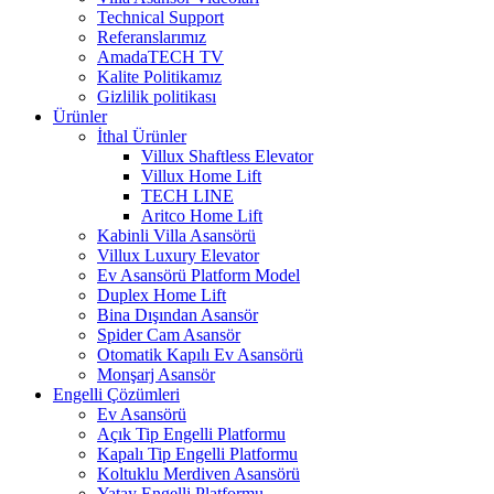
Technical Support
Referanslarımız
AmadaTECH TV
Kalite Politikamız
Gizlilik politikası
Ürünler
İthal Ürünler
Villux Shaftless Elevator
Villux Home Lift
TECH LINE
Aritco Home Lift
Kabinli Villa Asansörü
Villux Luxury Elevator
Ev Asansörü Platform Model
Duplex Home Lift
Bina Dışından Asansör
Spider Cam Asansör
Otomatik Kapılı Ev Asansörü
Monşarj Asansör
Engelli Çözümleri
Ev Asansörü
Açık Tip Engelli Platformu
Kapalı Tip Engelli Platformu
Koltuklu Merdiven Asansörü
Yatay Engelli Platformu