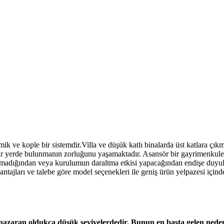
e kople bir sistemdir.Villa ve düşük katlı binalarda üst katlara çıkmak
r yerde bulunmanın zorluğunu yaşamaktadır. Asansör bir gayrimenkule d
adığından veya kurulumun daraltma etkisi yapacağından endişe duyulm
tajları ve talebe göre model seçenekleri ile geniş ürün yelpazesi içinde
nazaran oldukça düşük seviyelerdedir. Bunun en başta gelen nedeni