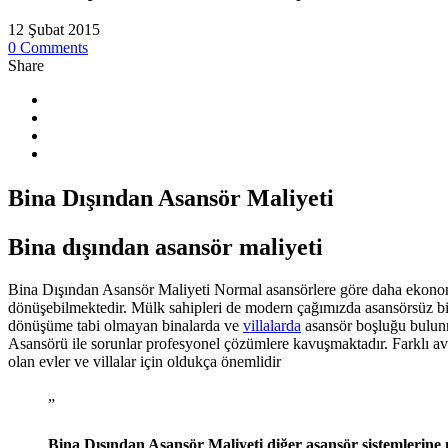
12 Şubat 2015
0 Comments
Share
Bina Dışından Asansör Maliyeti
Bina dışından asansör maliyeti
Bina Dışından Asansör Maliyeti Normal asansörlere göre daha ekonomik v
dönüşebilmektedir. Mülk sahipleri de modern çağımızda asansörsüz bi
dönüşüme tabi olmayan binalarda ve
villalarda
asansör boşluğu bulunm
Asansörü ile sorunlar profesyonel çözümlere kavuşmaktadır. Farklı avan
olan evler ve villalar için oldukça önemlidir
”
Bina Dışından Asansör Maliyeti diğer asansör sistemlerine 