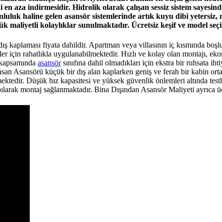
 en aza indirmesidir. Hidrolik olarak çalışan sessiz sistem sayesin
luluk haline gelen asansör sistemlerinde artık kuyu dibi yetersiz, 
aliyetli kolaylıklar sunulmaktadır. Ücretsiz keşif ve model seçimi
ış kaplaması fiyata dahildir. Apartman veya villasının iç kısmında boşl
 için rahatlıkla uygulanabilmektedir. Hızlı ve kolay olan montajı, ekonom
i kapsamında
asansör
sınıfına dahil olmadıkları için ekstra bir ruhsata iht
 İnsan Asansörü küçük bir dış alan kaplarken geniş ve ferah bir kabin o
lmektedir. Düşük hız kapasitesi ve yüksek güvenlik önlemleri altında te
ılarak montaj sağlanmaktadır. Bina Dışından Asansör Maliyeti ayrıca ücre