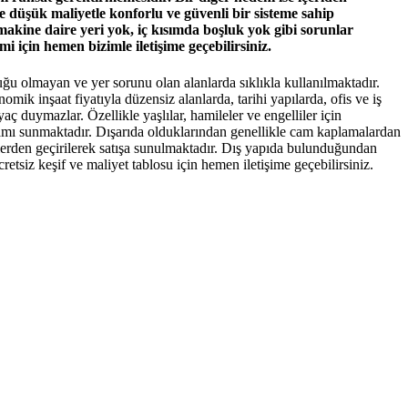
de düşük maliyetle konforlu ve güvenli bir sisteme sahip
makine daire yeri yok, iç kısımda boşluk yok gibi sorunlar
 için hemen bizimle iletişime geçebilirsiniz.
uğu olmayan ve yer sorunu olan alanlarda sıklıkla kullanılmaktadır.
ik inşaat fiyatıyla düzensiz alanlarda, tarihi yapılarda, ofis ve iş
iyaç duymazlar. Özellikle yaşlılar, hamileler ve engelliler için
rtamı sunmaktadır. Dışarıda olduklarından genellikle cam kaplamalardan
stlerden geçirilerek satışa sunulmaktadır. Dış yapıda bulunduğundan
tsiz keşif ve maliyet tablosu için hemen iletişime geçebilirsiniz.