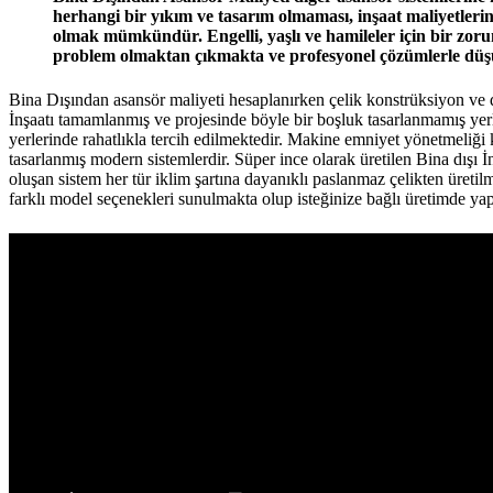
herhangi bir yıkım ve tasarım olmaması, inşaat maliyetlerini
olmak mümkündür. Engelli, yaşlı ve hamileler için bir zorun
problem olmaktan çıkmakta ve profesyonel çözümlerle düşük m
Bina Dışından asansör maliyeti hesaplanırken çelik konstrüksiyon ve d
İnşaatı tamamlanmış ve projesinde böyle bir boşluk tasarlanmamış yerler
yerlerinde rahatlıkla tercih edilmektedir. Makine emniyet yönetmeliğ
tasarlanmış modern sistemlerdir. Süper ince olarak üretilen Bina dışı
oluşan sistem her tür iklim şartına dayanıklı paslanmaz çelikten üreti
farklı model seçenekleri sunulmakta olup isteğinize bağlı üretimde yap