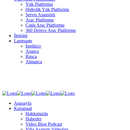
Yük Platformu
Hidrolik Yük Platformu
Servis Asansörü
Araç Platformu
Çatılı Araç Platformu
360 Derece Araç Platformu
İletişim
Language
İngilizce
Arapça
Rusça
Almanca
SOSYAL MEDYA
Anasayfa
Kurumsal
Hakkımızda
Haberler
Video Blog Podcast
Villa Asansör Videoları