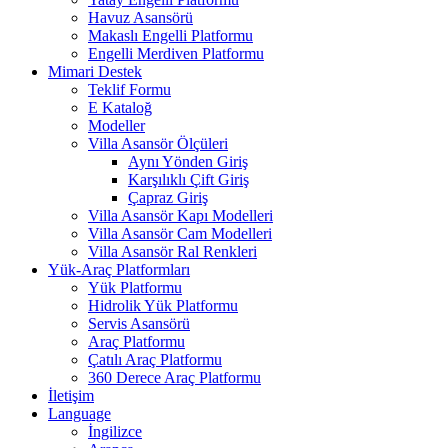
Havuz Asansörü
Makaslı Engelli Platformu
Engelli Merdiven Platformu
Mimari Destek
Teklif Formu
E Kataloğ
Modeller
Villa Asansör Ölçüleri
Aynı Yönden Giriş
Karşılıklı Çift Giriş
Çapraz Giriş
Villa Asansör Kapı Modelleri
Villa Asansör Cam Modelleri
Villa Asansör Ral Renkleri
Yük-Araç Platformları
Yük Platformu
Hidrolik Yük Platformu
Servis Asansörü
Araç Platformu
Çatılı Araç Platformu
360 Derece Araç Platformu
İletişim
Language
İngilizce