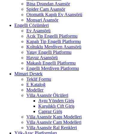
Bina Dışından Asansör
Spider Cam Asansör
Otomatik Kapılı Ev Asansörü
Monşarj Asansör
Engelli Çözümleri
Ev Asansörü
Açık Tip Engelli Platformu
Kapalı Tip Engelli Platformu
Koltuklu Merdiven Asansörü
Yatay Engelli Platformu
Havuz Asansörü
Makaslı Engelli Platformu
Engelli Merdiven Platformu
Mimari Destek
Teklif Formu
E Kataloğ
Modeller
Villa Asansör Ölçüleri
Aynı Yönden Giriş
Karşılıklı Çift Giriş
Çapraz Giriş
Villa Asansör Kapı Modelleri
Villa Asansör Cam Modelleri
Villa Asansör Ral Renkleri
Yük-Araç Platformları