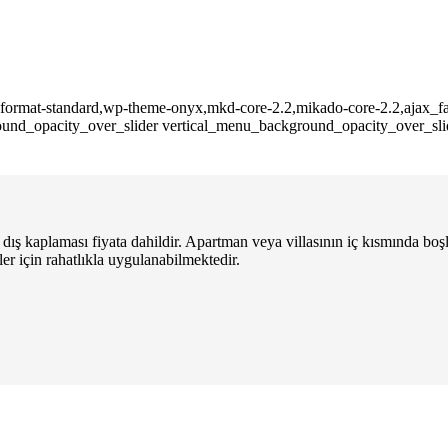
ngle-format-standard,wp-theme-onyx,mkd-core-2.2,mikado-core-2.2,ajax_
ound_opacity_over_slider vertical_menu_background_opacity_over_sl
dış kaplaması fiyata dahildir. Apartman veya villasının iç kısmında boş
er için rahatlıkla uygulanabilmektedir.