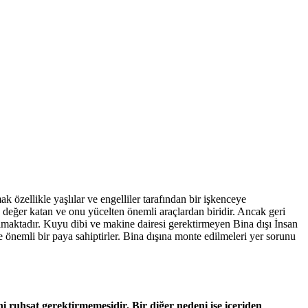
 özellikle yaşlılar ve engelliler tarafından bir işkenceye
eğer katan ve onu yücelten önemli araçlardan biridir. Ancak geri
aktadır. Kuyu dibi ve makine dairesi gerektirmeyen Bina dışı İnsan
 önemli bir paya sahiptirler. Bina dışına monte edilmeleri yer sorunu
 ruhsat gerektirmemesidir. Bir diğer nedeni ise içeriden