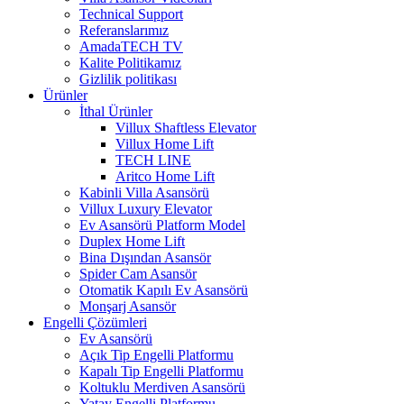
Technical Support
Referanslarımız
AmadaTECH TV
Kalite Politikamız
Gizlilik politikası
Ürünler
İthal Ürünler
Villux Shaftless Elevator
Villux Home Lift
TECH LINE
Aritco Home Lift
Kabinli Villa Asansörü
Villux Luxury Elevator
Ev Asansörü Platform Model
Duplex Home Lift
Bina Dışından Asansör
Spider Cam Asansör
Otomatik Kapılı Ev Asansörü
Monşarj Asansör
Engelli Çözümleri
Ev Asansörü
Açık Tip Engelli Platformu
Kapalı Tip Engelli Platformu
Koltuklu Merdiven Asansörü
Yatay Engelli Platformu