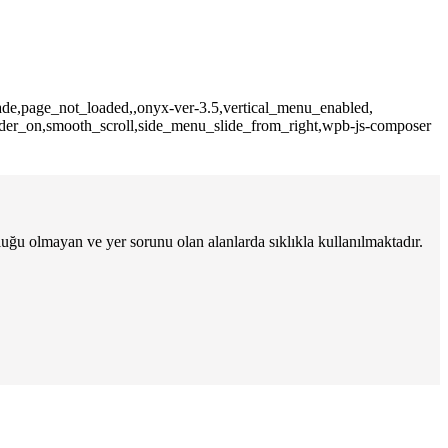
fade,page_not_loaded,,onyx-ver-3.5,vertical_menu_enabled,
ider_on,smooth_scroll,side_menu_slide_from_right,wpb-js-composer
luğu olmayan ve yer sorunu olan alanlarda sıklıkla kullanılmaktadır.