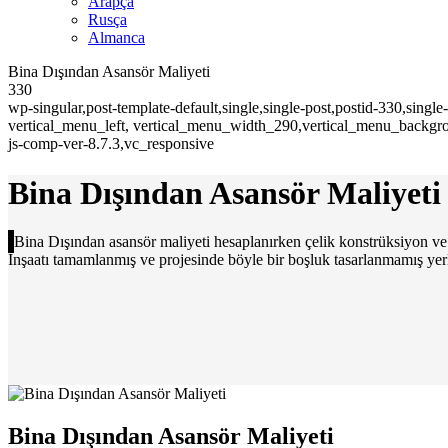
Arapça
Rusça
Almanca
Bina Dışından Asansör Maliyeti
330
wp-singular,post-template-default,single,single-post,postid-330,si
vertical_menu_left, vertical_menu_width_290,vertical_menu_backgr
js-comp-ver-8.7.3,vc_responsive
Bina Dışından Asansör Maliyeti
Bina Dışından asansör maliyeti hesaplanırken çelik konstrüksiyon ve 
İnşaatı tamamlanmış ve projesinde böyle bir boşluk tasarlanmamış yerl
Bina Dışından Asansör Maliyeti