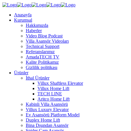
Anasayfa
Kurumsal
Hakkımızda
Haberler
Video Blog Podcast
Villa Asansör Videoları
Technical Support
Referanslarımız
AmadaTECH TV
Kalite Politikamız
Gizlilik politikası
Ürünler
İthal Ürünler
Villux Shaftless Elevator
Villux Home Lift
TECH LINE
Aritco Home Lift
Kabinli Villa Asansörü
Villux Luxury Elevator
Ev Asansörü Platform Model
Duplex Home Lift
Bina Dışından Asansör
Spider Cam Asansör