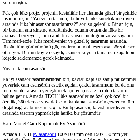
kurulmuştur.
Pek çok lüks proje, projenin kesinlikle her alanında güzel bir şekilde
tasarlanmıştır. “Ya evin ortasında, iki büyük lüks simetrik merdiven
arasında lüks bir asansör tasarlanırsa?” sorusu gelebilir. Bir an için,
bir binanın ana girişine girdiğinizde, odanın ortasında lüks bir
arabaya benzeyen , tam camlı bir asansör bulduğunuzu varsayalım.
Tam merkezde, lüks merdivenler ve güzel iç tasarımın arasında,
lüksün tüm görünümünü güçlendiren bu muhteşem asansör şaheseri
oturuyor. Durum böyle olsaydı, asansör kuyusu tamamen kapalı bir
köşede saklamanıza gerek kalmazdı.
Yuvarlak cam asansör
En iyi asansör tasarımlarından biri, kavisli kapılara sahip mükemmel
yuvarlak cam asansörün estetik açıdan çekici tasarımıdır, bu da onu
merdivenler arasına yerleştirmek için en çok arzu edilen tasarım
haline getirir. Amada TECH lüks asansörlerine özel çok özel bir
özellik, 360 derece yuvarlak cam kaplama asansörün çevreden tüm
doğal ışığı alabilmesini sağlar. Bu tip asansör, kavisli merdivenler
arasında tasarım yapmak için harika bir çözümdür
Kare Model Cam Kaplamalı Ev Asansörü
Amada TECH
ev asansörü
100×100 mm den 150×150 mm yer
yeterlidir. Özel ölçülerde imalatımız vardır. Manuel kapı veya tam