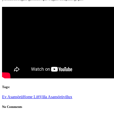
Tags:
Ev Asansörü
Home Lift
Villa Asansörü
villux
No Comments