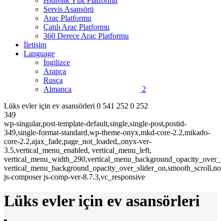
Hidrolik Yük Platformu
Servis Asansörü
Araç Platformu
Çatılı Araç Platformu
360 Derece Araç Platformu
İletişim
Language
İngilizce
Arapça
Rusça
Almanca
Lüks evler için ev asansörleri 0 541 252 0 252
349
wp-singular,post-template-default,single,single-post,postid-
349,single-format-standard,wp-theme-onyx,mkd-core-2.2,mikado-
core-2.2,ajax_fade,page_not_loaded,,onyx-ver-
3.5,vertical_menu_enabled, vertical_menu_left,
vertical_menu_width_290,vertical_menu_background_opacity_over_s
vertical_menu_background_opacity_over_slider_on,smooth_scroll,n
js-composer js-comp-ver-8.7.3,vc_responsive
Lüks evler için ev asansörleri