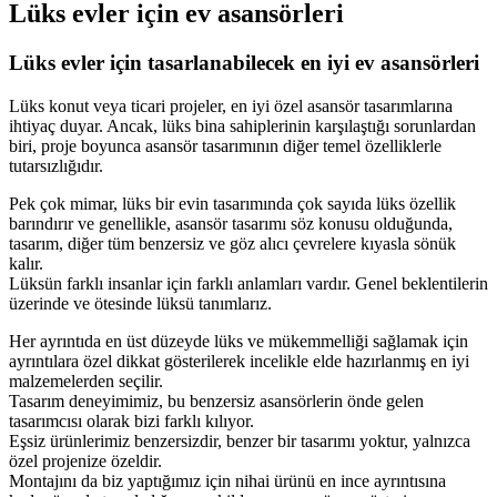
Lüks evler için ev asansörleri
Lüks evler için tasarlanabilecek en iyi ev asansörleri
Lüks konut veya ticari projeler, en iyi özel asansör tasarımlarına
ihtiyaç duyar. Ancak, lüks bina sahiplerinin karşılaştığı sorunlardan
biri, proje boyunca asansör tasarımının diğer temel özelliklerle
tutarsızlığıdır.
Pek çok mimar, lüks bir evin tasarımında çok sayıda lüks özellik
barındırır ve genellikle, asansör tasarımı söz konusu olduğunda,
tasarım, diğer tüm benzersiz ve göz alıcı çevrelere kıyasla sönük
kalır.
Lüksün farklı insanlar için farklı anlamları vardır. Genel beklentilerin
üzerinde ve ötesinde lüksü tanımlarız.
Her ayrıntıda en üst düzeyde lüks ve mükemmelliği sağlamak için
ayrıntılara özel dikkat gösterilerek incelikle elde hazırlanmış en iyi
malzemelerden seçilir.
Tasarım deneyimimiz, bu benzersiz asansörlerin önde gelen
tasarımcısı olarak bizi farklı kılıyor.
Eşsiz ürünlerimiz benzersizdir, benzer bir tasarımı yoktur, yalnızca
özel projenize özeldir.
Montajını da biz yaptığımız için nihai ürünü en ince ayrıntısına