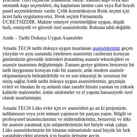
otomatik kapı seçenekleri, dış kaplaması lamine cam veya Ral boyalı
panel seçeneklerimiz vardır. Çelik konstrüksiyon Renk seçimi için
ücret farkı uygulamıyoruz. Renk seçimi Firmamızda
ÜCRETSİZDİR. Makine emniyet yönetmeliğine uygun, düşük
hızlı, emniyetli ve güvenli özel asansörlerdir. Ruhsata tabii değildir.
Antik – Tarihi Dokuya Uygun Asansörler
Amada TECH tarihi dokuya uygun tasarlanan
asansörlerimiz
geçen
yüzyılın ve aynı zamanda yinelenen asansörün cazibesini koruyan
günümüzün güvenlik önlemleri donatılmış asansör teknolojileri ve
asansör tasarımını değiştirmiştir. Zamanı geriye götüren benzersiz bir
tarih duygusunu koruyan eski bir asansör, artık modern asansör
ekipmanlarıyla birleştirilebilir ve en son teknoloji ile sorunsuz bir
sürüş sağlar.Antik tarihi dokuya uygun asansörlerimiz, geçmişin
evleri ve binaları ile eş anlamlı olan zarafet hissini yaratan en yüksek
kalitede malzemeler, üstün süslemeler ve el yapımı hassasiyetle özel
olarak tasarlanmıştır.
Amada TECH Lüks evler için ev asansörleri şu an ki projenizde,
tadilatınızın veya yeni mimari yapınızın bir parçası yapın. Bilgili ve
profesyonel tasarımcılarımız ve mühendislerimiz, benzersiz ve lüks
bir asansör yaratmak için müşterilerimizin her biriyle ortak çalışır.
Lüks asansörlerimizin bir binanın mimarisinde nasıl büyük bir fark
yaratabileceğini görmek için bugün iletişime geçin.