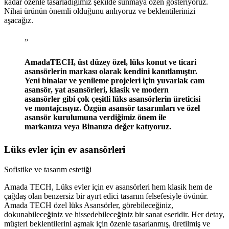
kadar özenle tasarladığımız şekilde sunmaya özen gösteriyoruz.
Nihai ürünün önemli olduğunu anlıyoruz ve beklentilerinizi
aşacağız.
”
AmadaTECH, üst düzey özel, lüks konut ve ticari
asansörlerin markası olarak kendini kanıtlamıştır.
Yeni binalar ve yenileme projeleri için yuvarlak cam
asansör, yat asansörleri, klasik ve modern
asansörler gibi çok çeşitli lüks asansörlerin üreticisi
ve montajcısıyız. Özgün asansör tasarımları ve özel
asansör kurulumuna verdiğimiz önem ile
markanıza veya Binanıza değer katıyoruz.
Lüks evler için ev asansörleri
Sofistike ve tasarım estetiği
Amada TECH, Lüks evler için ev asansörleri hem klasik hem de
çağdaş olan benzersiz bir ayırt edici tasarım felsefesiyle övünür.
Amada TECH özel lüks Asansörler, görebileceğiniz,
dokunabileceğiniz ve hissedebileceğiniz bir sanat eseridir. Her detay,
müşteri beklentilerini aşmak için özenle tasarlanmış, üretilmiş ve