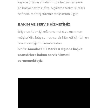
sayede ürünler stoklarımızda her zaman sevk
edilmeye hazırdır. Özel ölçülerde teslim süresi 1
haftadır. Montaj süremiz maksimum 2 gün
BAKIM VE SERVİS HİZMETİMİZ
Biliyoruz ki, en iyi referans mutlu ve memnun
müşteridir. Satış sonrası servis hizmeti işimizin en
önem verdiğimiz kısımlarından
biridir.
AmadaTECH Markası dışında başka
asansörlere bakım-servis hizmeti
vermemekteyiz.