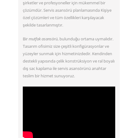
şirketler ve profesyoneller için mükemmel bir
çözümdür. Servis asansörü planlamasında Kişiye
özel çözümleri ve tüm özellikleri karşılayacak
şekilde tasarlanmıştır.
Bir
mutfak asansörü
, bulunduğu ortama uymalıdır.
Tasarım ofisimiz size çeşitli konfigürasyonlar ve
yüzeyler sunmak için hizmetinizdedir. Kendinden
destekli yapısında çelik konstrüksiyon ve ral boyalı
dış sac kaplama ile servis asansörünü anahtar
teslim bir hizmet sunuyoruz.