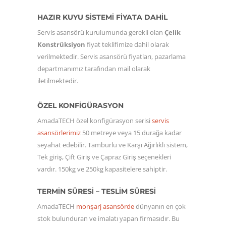
HAZIR KUYU SİSTEMİ FİYATA DAHİL
Servis asansörü kurulumunda gerekli olan
Çelik
Konstrüksiyon
fiyat teklifimize dahil olarak
verilmektedir. Servis asansörü fiyatları, pazarlama
departmanımız tarafından mail olarak
iletilmektedir.
ÖZEL KONFİGÜRASYON
AmadaTECH özel konfigürasyon serisi
servis
asansörlerimiz
50 metreye veya 15 durağa kadar
seyahat edebilir. Tamburlu ve Karşı Ağırlıklı sistem,
Tek giriş, Çift Giriş ve Çapraz Giriş seçenekleri
vardır. 150kg ve 250kg kapasitelere sahiptir.
TERMİN SÜRESİ – TESLİM SÜRESİ
AmadaTECH
monşarj asansörde
dünyanın en çok
stok bulunduran ve imalatı yapan firmasıdır. Bu