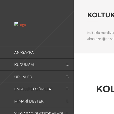
KOLTU
Koltuklu merdiven
alma özelliğine s
ANASAYFA
KURUMSAL
ÜRÜNLER
KO
ENGELLI ÇÖZÜMLERI
MIMARI DESTEK
YÜK-ARAÇ PLATFORMLARI