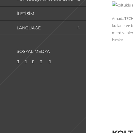
İLETIŞIM
AmadaTECH m
kullanır ve
LANGUAGE
merdivenler
bırakır.
SOSYAL MEDYA