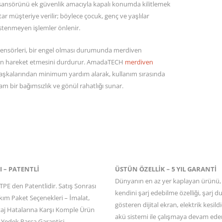
ansörünü ek güvenlik amacıyla kapalı konumda kilitlemek
htar müşteriye verilir; böylece çocuk, genç ve yaşlılar
istenmeyen işlemler önlenir.
nsörleri, bir engel olması durumunda merdiven
n hareket etmesini durdurur. AmadaTECH
merdiven
başkalarından minimum yardım alarak, kullanım sırasında
m bir bağımsızlık ve gönül rahatlığı sunar.
I – PATENTLİ
ÜSTÜN ÖZELLİK – 5 YIL GARANTİ
Dünyanın en az yer kaplayan ürünü,
PE den Patentlidir. Satış Sonrası
kendini şarj edebilme özelliği, şarj
kım Paket Seçenekleri – İmalat,
gösteren dijital ekran, elektrik kesild
ntaj Hatalarına Karşı Komple Ürün
akü sistemi ile çalışmaya devam ede
 Yedek Parça Garantisi