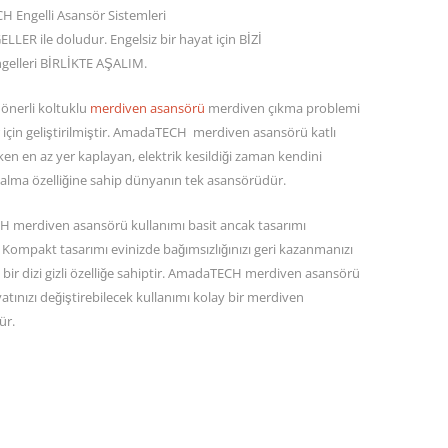
 Engelli Asansör Sistemleri
LLER ile doludur. Engelsiz bir hayat için BİZİ
gelleri BİRLİKTE AŞALIM.
önerli koltuklu
merdiven asansörü
merdiven çıkma problemi
r için geliştirilmiştir. AmadaTECH merdiven asansörü katlı
ken en az yer kaplayan, elektrik kesildiği zaman kendini
lma özelliğine sahip dünyanın tek asansörüdür.
merdiven asansörü kullanımı basit ancak tasarımı
r. Kompakt tasarımı evinizde bağımsızlığınızı geri kazanmanızı
 bir dizi gizli özelliğe sahiptir. AmadaTECH merdiven asansörü
atınızı değiştirebilecek kullanımı kolay bir merdiven
ür.