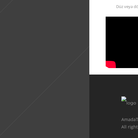
Düz veya dön
AmadaT
All righ