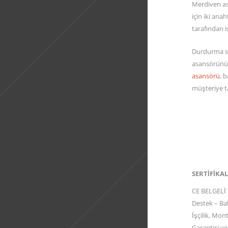
Merdiven as
için iki ana
tarafından 
Durdurma se
asansörünü
asansörü
, 
müşteriye ta
SERTİFİKAL
CE BELGELİ T
Destek – Ba
İşçilik, Mo
Garantisi ve