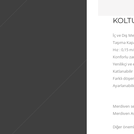
KOLT
İç ve Dış M
Taşıma Kapas
Hız : 0,15 m
Konforlu zar
Yenilikçi ve
Katlanabili
Farklı döşe
Ayarlanabil
Merdiven seç
Merdiven As
Diğer önemli