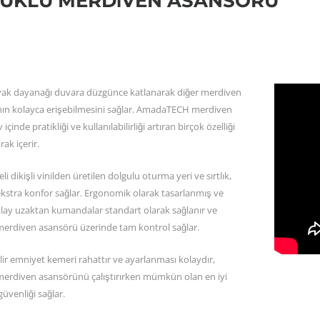
UKLU MERDIVEN ASANSÖRÜ
yak dayanağı duvara düzgünce katlanarak diğer merdiven
rının kolayca erişebilmesini sağlar. AmadaTECH merdiven
içinde pratikliği ve kullanılabilirliği artıran birçok özelliği
ak içerir.
li dikişli vinilden üretilen dolgulu oturma yeri ve sırtlık,
ekstra konfor sağlar. Ergonomik olarak tasarlanmış ve
olay uzaktan kumandalar standart olarak sağlanır ve
 merdiven asansörü üzerinde tam kontrol sağlar.
ilir emniyet kemeri rahattır ve ayarlanması kolaydır,
 merdiven asansörünü çalıştırırken mümkün olan en iyi
üvenliği sağlar.