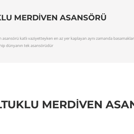
KLU MERDIVEN ASANSÖRÜ
 asansörü katlı vaziyetteyken en az yer kaplayan aynı zamanda basamakları 
ahip dünyanın tek asansörüdür
LTUKLU MERDİVEN ASA