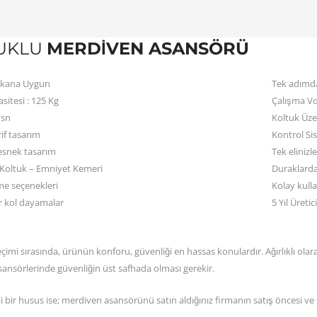
UKLU
MERDIVEN ASANSÖRÜ
ekana Uygun
Tek adımd
itesi : 125 Kg
Çalışma Vol
/sn
Koltuk Üze
if tasarım
Kontrol Si
 esnek tasarım
Tek elinizl
r Koltuk – Emniyet Kemeri
Duraklard
me seçenekleri
Kolay kullan
ir kol dayamalar
5 Yıl Üretic
imi sırasında, ürünün konforu, güvenliği en hassas konulardır. Ağırlıklı olar
ansörlerinde güvenliğin üst safhada olması gerekir.
 bir husus ise; merdiven asansörünü satın aldığınız firmanın satış öncesi ve