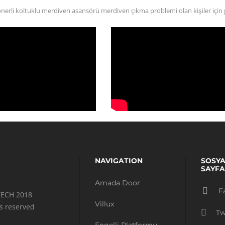
erli koltuklu merdiven asansörü merdiven çıkma problemi olan kişiler için gel
NAVIGATION
SOSYA
SAYFA
Amada Door
F
ECH 2018
Villux
ts reserved
Tw
Engelli Platformu