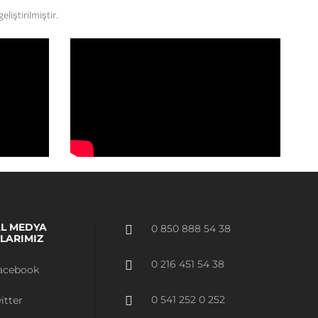
iştirilmiştir.
L MEDYA
0 850 888 54 38
LARIMIZ
0 216 451 54 38
acebook
0 541 252 0 252
itter