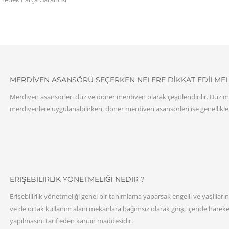
MERDIVEN ASANSÖRÜ SEÇERKEN NELERE DIKKAT EDILMELI
Merdiven asansörleri düz ve döner merdiven olarak çeşitlendirilir. Düz me
merdivenlere uygulanabilirken, döner merdiven asansörleri ise genellikl
ERIŞEBILIRLIK YÖNETMELIĞI NEDIR ?
Erişebilirlik yönetmeliği genel bir tanımlama yaparsak engelli ve yaşlılar
ve de ortak kullanım alanı mekanlara bağımsız olarak giriş, içeride hareket 
yapılmasını tarif eden kanun maddesidir.