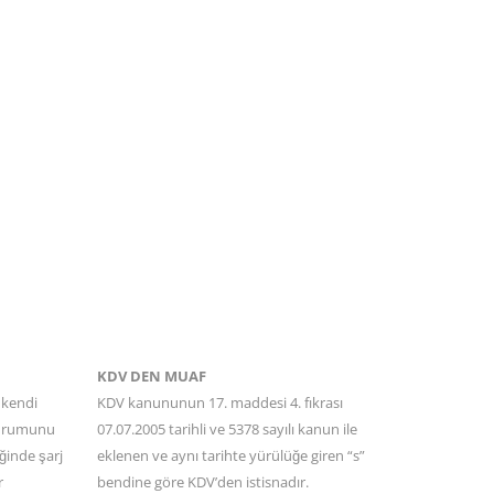
KDV DEN MUAF
 kendi
KDV kanununun 17. maddesi 4. fıkrası
 durumunu
07.07.2005 tarihli ve 5378 sayılı kanun ile
iğinde şarj
eklenen ve aynı tarihte yürülüğe giren “s”
r
bendine göre KDV’den istisnadır.