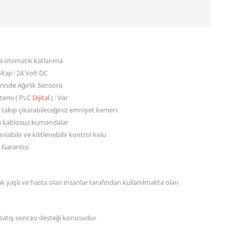
a otomatik katlanma
tajı : 24 Volt DC
rinde Ağırlık Sensörü
stemi ( PLC
Dijital
) : Var
e takıp çıkarabileceğiniz emniyet kemeri
a kablosuz kumandalar
ılabilir ve kilitlenebilir kontrol kolu
i Garantisi
ak yaşlı ve hasta olan insanlar tarafından kullanılmakta olan
 satış sonrası desteği konusudur