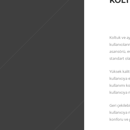
KOLT
Koltuk ve a
kullanıcıla
asansörü, ev 
standart olar
Yüksek kalite
kullanıcıya 
kullanımı k
kullanıcıya
Geri çekileb
kullanıcıya
konforu ve g