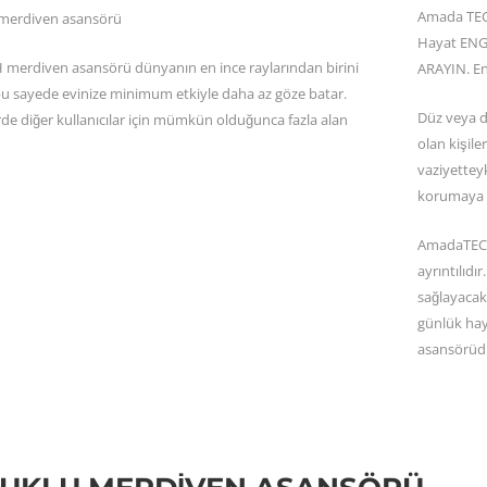
Amada TECH
Hayat ENGE
erdiven asansörü dünyanın en ince raylarından birini
ARAYIN. En
 bu sayede evinize minimum etkiyle daha az göze batar.
Düz veya d
de diğer kullanıcılar için mümkün olduğunca fazla alan
olan kişile
vaziyettey
korumaya a
AmadaTECH 
ayrıntılıdı
sağlayacak
günlük hay
asansörüd