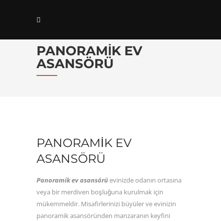
PANORAMIK EV
ASANSÖRÜ
PANORAMIK EV
ASANSÖRÜ
Panoramik ev asansörü
evinizde odanın ortasına
veya bir merdiven boşluğuna kurulmak için
mükemmeldir. Misafirlerinizi büyüler ve evinizin
panoramik asansöründen manzaranın keyfini