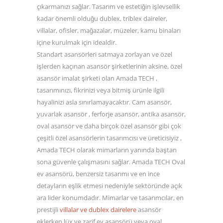
çıkarmanızı sağlar. Tasarım ve estetiğin işlevsellik
kadar önemli olduğu dublex, triblex daireler,
villalar, ofisler, mağazalar, müzeler, kamu binaları
içine kurulmak için idealdir.
Standart asansörleri satmaya zorlayan ve özel
işlerden kaçınan asansör şirketlerinin aksine, özel
asansör imalat şirketi olan Amada TECH ,
tasarımınızı, fikrinizi veya bitmiş ürünle ilgili
hayalinizi asla sınırlamayacaktır. Cam asansör,
yuvarlak asansör , ferforje asansör, antika asansör,
oval asansör ve daha birçok özel asansör gibi çok
çeşitli özel asansörlerin tasarımcısı ve üreticisiyiz ,
Amada TECH olarak mimarların yanında baştan
sona güvenle çalışmasını sağlar. Amada TECH Oval
ev asansörü, benzersiz tasarımı ve en ince
detayların eşlik etmesi nedeniyle sektöründe açık
ara lider konumdadır. Mimarlar ve tasarımcılar, en
prestijli
villalar ve dublex dairelere
asansör
eklerken lüx ve zarif ev asansörü veya oval