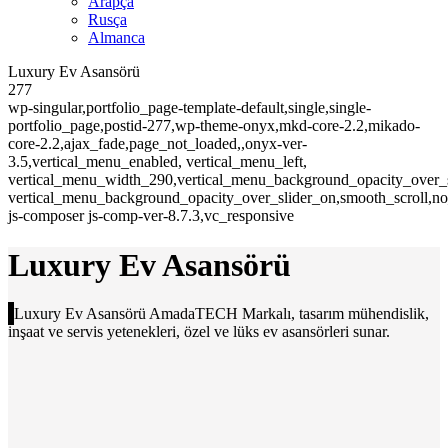
Arapça
Rusça
Almanca
Luxury Ev Asansörü
277
wp-singular,portfolio_page-template-default,single,single-
portfolio_page,postid-277,wp-theme-onyx,mkd-core-2.2,mikado-
core-2.2,ajax_fade,page_not_loaded,,onyx-ver-
3.5,vertical_menu_enabled, vertical_menu_left,
vertical_menu_width_290,vertical_menu_background_opacity_over_s
vertical_menu_background_opacity_over_slider_on,smooth_scroll,n
js-composer js-comp-ver-8.7.3,vc_responsive
Luxury Ev Asansörü
Luxury Ev Asansörü AmadaTECH Markalı, tasarım mühendislik,
inşaat ve servis yetenekleri, özel ve lüks ev asansörleri sunar.