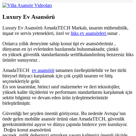
Luxury Ev Asansörü
Luxury Ev Asansörü AmadaTECH Markalı, tasarım mühendislik,
inşaat ve servis yetenekleri, özel ve
lüks ev asansörleri
sunar .
Onlarca yıllık deneyime sahip konut tipi ev asansörlerimiz ,
dünyanın en iyi evlerinden bazılarında bulunmaktadır, çünkü
en yüksek güvenlik standartlarında sertifikalandırılmış benzersiz lüks
ürünler sunuyoruz .
AmadaTECH
ev asansörü
tamamen özelleştirilebilir ve her türlü
bireysel ihtiyacı karşılamak için çok çeşitli tasarım ve bitiş
seçenekleriyle gelir.
En son tasarımlar, birinci sınıf malzemeler ve ileri teknolojiler,
yüksek kalite ölçütlerini ve performans standartlarını karşılamak için
sektör bilgimiz ve devam eden ürün iyileştirmelerimizle
birleştirilmiştir.
Güvenliği her şeyden önemli görüyoruz. Bu nedenle Avrupa’nın
önde gelen mobilite asansör ürünü olan AmadaTECH, güvenlik
gereksinimlerini aşıyor ve dünya çapında binlerce yere kuruluyor.
Doğru konut asansörünü
seçmek, mülk değerinizi artırırken yaşam kalitenizi önemli ölçüde