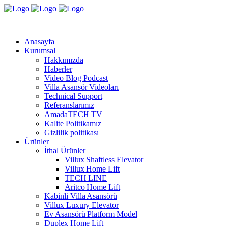
Anasayfa
Kurumsal
Hakkımızda
Haberler
Video Blog Podcast
Villa Asansör Videoları
Technical Support
Referanslarımız
AmadaTECH TV
Kalite Politikamız
Gizlilik politikası
Ürünler
İthal Ürünler
Villux Shaftless Elevator
Villux Home Lift
TECH LINE
Aritco Home Lift
Kabinli Villa Asansörü
Villux Luxury Elevator
Ev Asansörü Platform Model
Duplex Home Lift