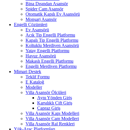
Bina Dışından Asansör
Spider Cam Asansör
Otomatik Kapılı Ev Asansörü
Monşarj Asansör
Engelli Çözümleri
Ev Asansörü
Açık Tip Engelli Platformu
Kapalı Tip Engelli Platformu
Koltuklu Merdiven Asansörü
Yatay Engelli Platformu
Havuz Asansörü
Makaslı Engelli Platformu
Engelli Merdiven Platformu
Mimari Destek
Teklif Formu
E Kataloğ
Modeller
Villa Asansör Ölçüleri
Aynı Yönden Giriş
Karşılıklı Çift Giriş
Çapraz Giriş
Villa Asansör Kapı Modelleri
Villa Asansör Cam Modelleri
Villa Asansör Ral Renkleri
Yük-Araç Platformları