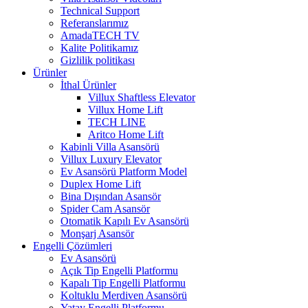
Technical Support
Referanslarımız
AmadaTECH TV
Kalite Politikamız
Gizlilik politikası
Ürünler
İthal Ürünler
Villux Shaftless Elevator
Villux Home Lift
TECH LINE
Aritco Home Lift
Kabinli Villa Asansörü
Villux Luxury Elevator
Ev Asansörü Platform Model
Duplex Home Lift
Bina Dışından Asansör
Spider Cam Asansör
Otomatik Kapılı Ev Asansörü
Monşarj Asansör
Engelli Çözümleri
Ev Asansörü
Açık Tip Engelli Platformu
Kapalı Tip Engelli Platformu
Koltuklu Merdiven Asansörü
Yatay Engelli Platformu