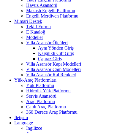
Havuz Asansörü
Makaslı Engelli Platformu
Engelli Merdiven Platformu
Mimari Destek
Teklif Formu
E Kataloğ
Modeller
Villa Asansör Ölçüleri
Aynı Yönden Giriş
Karşılıklı Çift Giriş
Çapraz Giriş
Villa Asansör Kapı Modelleri
Villa Asansör Cam Modelleri
Villa Asansör Ral Renkleri
Yük-Araç Platformları
Yük Platformu
Hidrolik Yük Platformu
Servis Asansörü
Araç Platformu
Çatılı Araç Platformu
360 Derece Araç Platformu
İletişim
Language
İngilizce