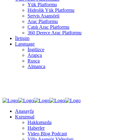
Yük Platformu
Hidrolik Yük Platformu
Servis Asansörü
Araç Platformu
Çatılı Araç Platformu
360 Derece Araç Platformu
İletişim
Language
İngilizce
Arapça
Rusça
Almanca
SOSYAL MEDYA
Anasayfa
Kurumsal
Hakkımızda
Haberler
Video Blog Podcast
Villa Asansör Videoları