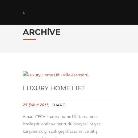
ARCHIVE
LUXURY HOME LIFT
25 Şubat 2015
SHARE
AmadaTECH Luxury home Lift tamamen
özelleştirilebilir ve her türlü bireysel ihtiyacı
karşılamak için çok çeşitli tasarım ve bitiş