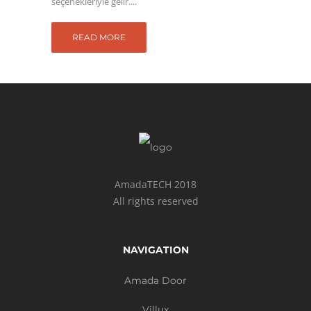
seçenekleriyle gelir....
READ MORE
AmadaTECH 2018
All rights reserved
NAVIGATION
Amada Door
Villux